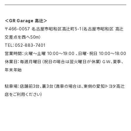
Beat-Sonic
カスタムパーツ
＜GR Garage 高辻＞
〒466-0057 名古屋市昭和区高辻町5-1（名古屋市昭和区 高辻
GYEON
トヨタ純正パーツ
交差点を西へ50m）
TEL：052-883-7401
JAOS
営業時間：火曜～土曜 10:00～19:00 、日曜･祝日 10:00～18:00
休業日：毎週月曜日（祝日の場合は翌火曜日が休業）ＧＷ、夏季、
モデリスタ
年末年始
NEOPLOT
駐車場：店舗前3台、裏3台（満車の場合は、東側の愛知トヨタ高辻
店をご利用ください）
Quick
REAL