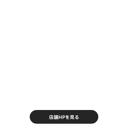
TOM'S
TOYOTA GAZOO Racing
TRD
店舗HPを見る