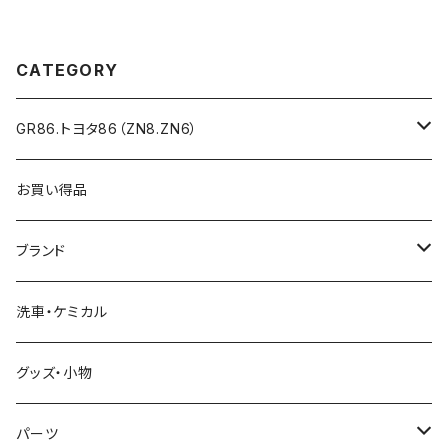
CATEGORY
GR86.トヨタ86（ZN8.ZN6）
GR86(ZN8)
お買い得品
トヨタ86(ZN6)
ブランド
愛知トヨタオリジナル
洗車・ケミカル
アウトバーン
グッズ・小物
オートグリム
パーツ